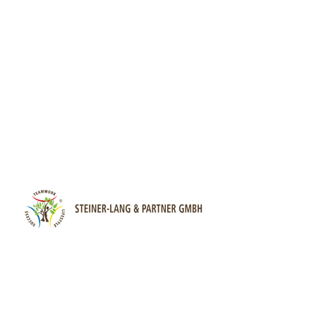
Sonnenrainstr.1
CH-8738 Uetliburg (SG)
+41 (0)55 285 90 47
office@steiner-lang.com